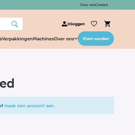
Over ons
Contact
Inloggen
s
Verpakkingen
Machines
Over ons
Klant worden
ted
of
maak een account aan
.