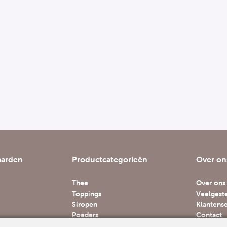
aarden
Productcategorieën
Over on
Thee
Over ons
Toppings
Veelgest
Siropen
Klantense
Poeders
Contact
Accessoires
Vacature