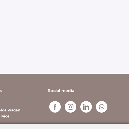
s
Social media
elde vragen
rvice
s