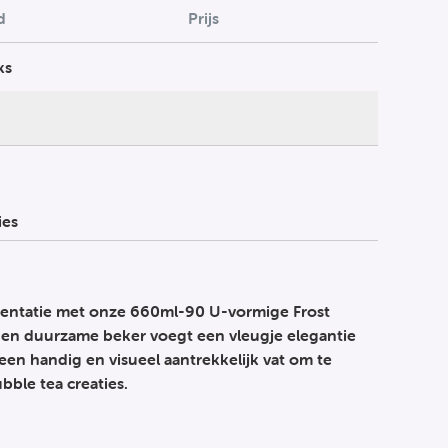
d
Prijs
ks
ies
esentatie met onze 660ml-90 U-vormige Frost
le en duurzame beker voegt een vleugje elegantie
 een handig en visueel aantrekkelijk vat om te
bble tea creaties.