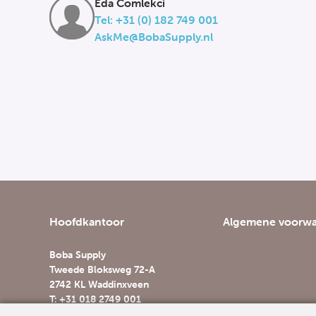
Eda Comlekci
Tel: +31 (0) 182 749 001
AskMe@BobaSupply.nl
Hoofdkantoor
Algemene voorw
Boba Supply
Tweede Bloksweg 72-A
2742 KL Waddinxveen
T: +31 018 2749 001