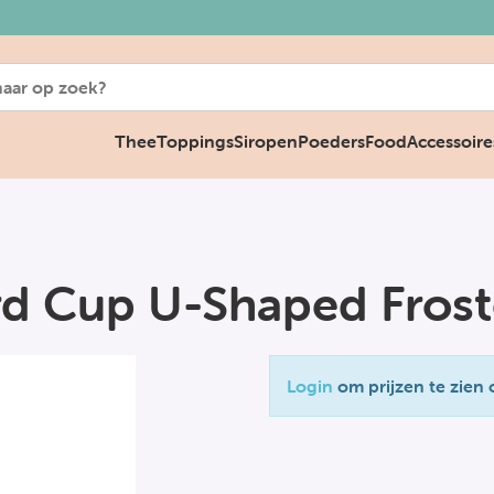
Thee
Toppings
Siropen
Poeders
Food
Accessoire
rd Cup U-Shaped Fros
Login
om prijzen te zien 