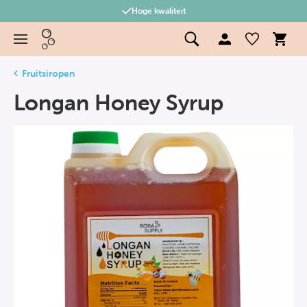
Hoge kwaliteit
Fruitsiropen
Longan Honey Syrup