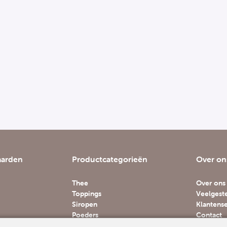
aarden
Productcategorieën
Over on
Thee
Over ons
Toppings
Veelgest
Siropen
Klantense
Poeders
Contact
Accessoires
Vacature