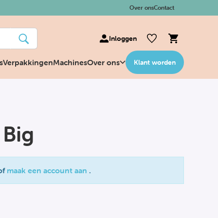
Over ons
Contact
Inloggen
s
Verpakkingen
Machines
Over ons
Klant worden
 Big
of
maak een account aan
.