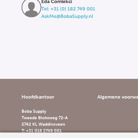
Eda Comlekci
Tel: +31 (0) 182 749 001
AskMe@BobaSupply.nl
Hoofdkantoor
Algemene voorw
Boba Supply
Tweede Bloksweg 72-A
2742 KL Waddinxveen
T: +31 018 2749 001