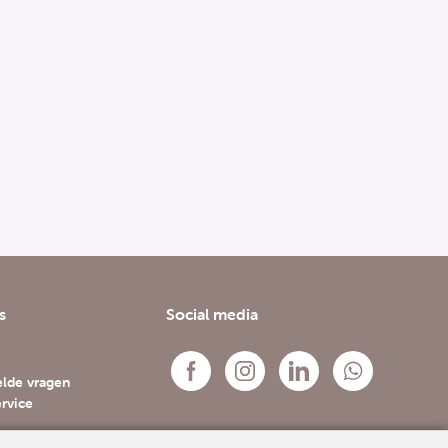
s
Social media
elde vragen
rvice
s