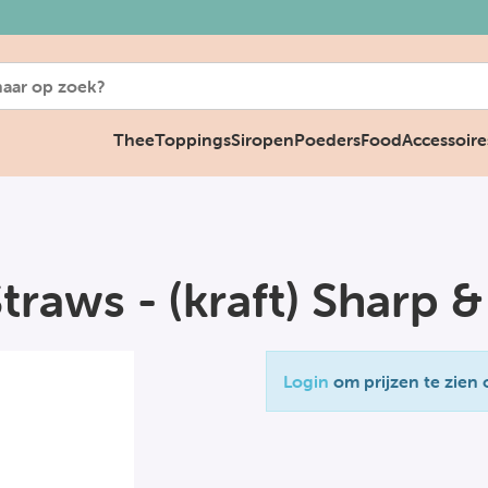
Thee
Toppings
Siropen
Poeders
Food
Accessoire
traws - (kraft) Sharp &
Login
om prijzen te zien 